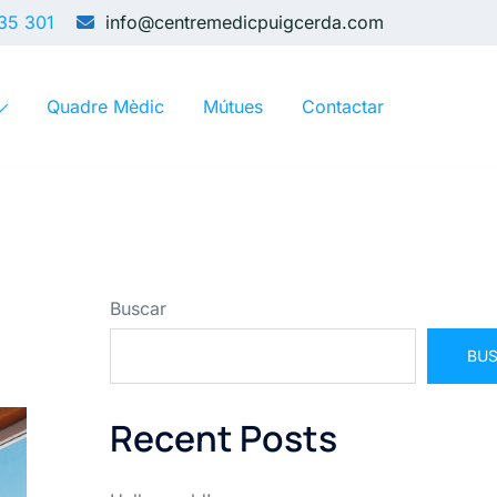
35 301
info@centremedicpuigcerda.com
Quadre Mèdic
Mútues
Contactar
Buscar
BU
Recent Posts