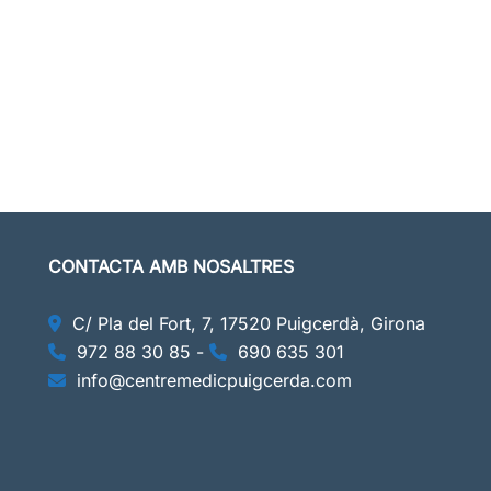
CONTACTA AMB NOSALTRES
C/ Pla del Fort, 7, 17520 Puigcerdà, Girona
972 88 30 85
-
690 635 301
info@centremedicpuigcerda.com