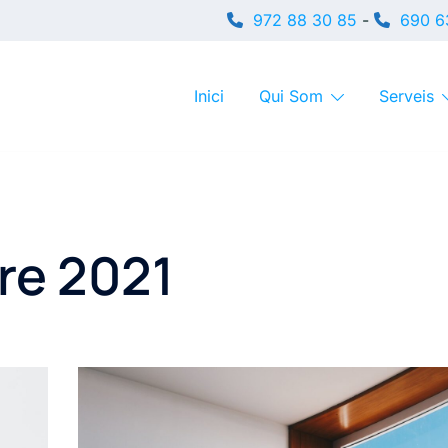
972 88 30 85
-
690 6
Inici
Qui Som
Serveis
re 2021